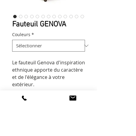
Fauteuil GENOVA
Couleurs
*
Le fauteuil Genova d'inspiration
ethnique apporte du caractère
et de l'élégance à votre
extérieur.
FINITIONS
fibre synthétique
DIMENSIONS
bois exotique : Garapeira
réf 3480
H : 71 cm L : 62 cm P : 76 cm