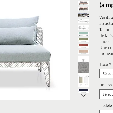
(simp
Véritab
structu
Talipot
de la f
coussin
Une co
innova
Tissu
*
Sélec
Finition
Sélec
modèle